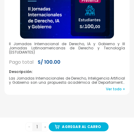
II Jornadas Internacional de Derecho, IA y Gobierno y III
Jornadas Latinoamericanas de Derecho y Tecnología
(ESTUDIANTES)
Pago total
S/ 100.00
Descripción:
Las Jornadas Internacionales de Derecho, Inteligencia Artificial
y Gobierno son una propuesta académica del Departamento
de Derecho y Ciencia Política de la UCSP que busca ofrecer el
Ver todo +
más idóneo conocimiento, análisis y reflexión del impacto que
tiene la inteligencia artificial en las principales ramas del
derecho y en la ciencia política.
1
Universidad Católica San Pablo ©
AGREGAR AL CARRO
2026
-
+