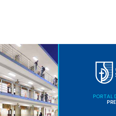
PORTAL 
PR