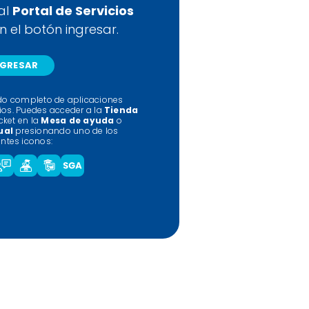
al
Portal de Servicios
 el botón ingresar.
NGRESAR
tado completo de aplicaciones
cios. Puedes acceder a la
Tienda
icket en la
Mesa de ayuda
o
ual
presionando uno de los
entes iconos: